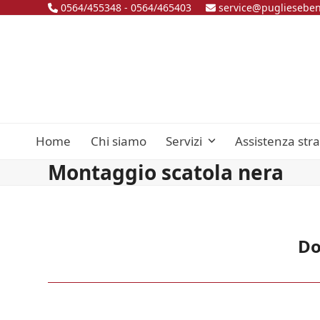
Skip
0564/455348
-
0564/465403
service@pugliesebene
to
content
Home
Chi siamo
Servizi
Assistenza str
Montaggio scatola nera
Do